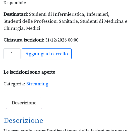
Disponibile
Destinatari:
Studenti di Infermieristica, Infermieri,
Studenti delle Professioni Sanitarie, Studenti di Medicina e
Chirurgia, Medici
Chiusura iscrizioni:
31/12/2026 00:00
Lesioni
Aggiungi al carrello
cutanee
in
Le iscrizioni sono aperte
età
pediatrica
Categoria:
Streaming
quantità
Descrizione
Descrizione