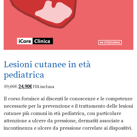
Lesioni cutanee in età
pediatrica
Il
Il
39,00
€
24,90
€
IVA inclusa
prezzo
prezzo
ll corso fornisce ai discenti le conoscenze e le competenze
originale
attuale
necessarie per la prevenzione e il trattamento delle lesioni
era:
è:
cutanee più comuni in età pediatrica, con particolare
39,00€.
24,90€.
attenzione a ulcere da pressione, dermatiti associate a
incontinenza e ulcere da pressione correlate ai dispositivi.